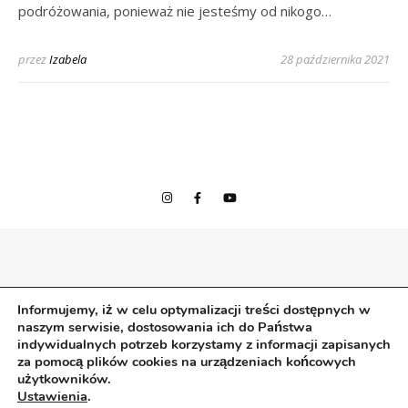
podróżowania, ponieważ nie jesteśmy od nikogo…
przez
Izabela
28 października 2021
© 2020 Izabela w podróży
Informujemy, iż w celu optymalizacji treści dostępnych w
Wszelkie prawa zastrzeżone.
naszym serwisie, dostosowania ich do Państwa
izabelawpodrozy |
Bard Motyw przez
WP Royal
.
indywidualnych potrzeb korzystamy z informacji zapisanych
za pomocą plików cookies na urządzeniach końcowych
użytkowników.
Ustawienia
.
POWRÓT NA GÓRĘ