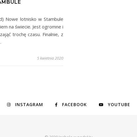
AMBULE
ed) Nowe lotnisko w Stambule
iem na świecie. Jest ogromne i
jąć trochę czasu. Finalnie, z
…
5 kwietnia 2020
INSTAGRAM
FACEBOOK
YOUTUBE