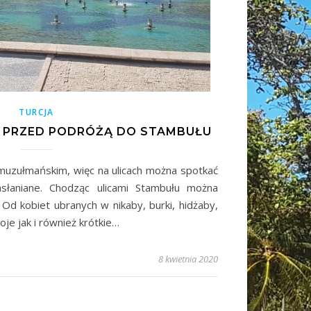
TURCJA
 PRZED PODRÓŻĄ DO STAMBUŁU
 muzułmańskim, więc na ulicach można spotkać
asłaniane. Chodząc ulicami Stambułu można
Od kobiet ubranych w nikaby, burki, hidżaby,
je jak i również krótkie…
8 kwietnia 2020