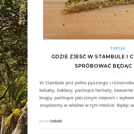
TURCJA
GDZIE ZJEŚĆ W STAMBULE I 
SPRÓBOWAĆ BĘDĄC 
W Stambule jest pełno pysznego i różnorodne
kebaby, baklavy, pachnące herbaty, kawiarnie
knajpy pachnące pieczonym mięsem i wykwin
znajdziemy w właśnie w tym mieście. Będąc w
przez
Izabela