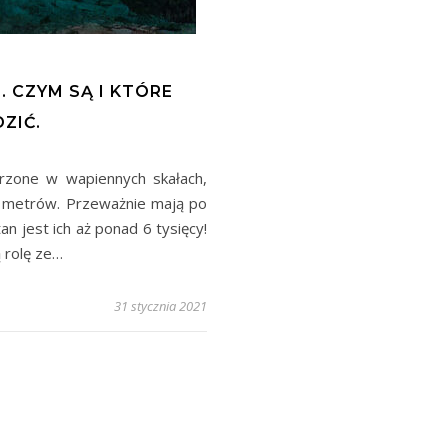
 CZYM SĄ I KTÓRE
ZIĆ.
rzone w wapiennych skałach,
2 metrów. Przeważnie mają po
n jest ich aż ponad 6 tysięcy!
 rolę ze…
31 stycznia 2021