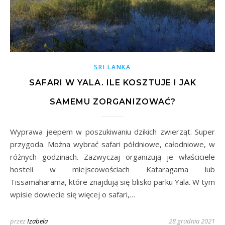
SRI LANKA
SAFARI W YALA. ILE KOSZTUJE I JAK
SAMEMU ZORGANIZOWAĆ?
Wyprawa jeepem w poszukiwaniu dzikich zwierząt. Super
przygoda. Można wybrać safari półdniowe, całodniowe, w
różnych godzinach. Zazwyczaj organizują je właściciele
hosteli w miejscowościach Kataragama lub
Tissamaharama, które znajdują się blisko parku Yala. W tym
wpisie dowiecie się więcej o safari,…
przez
Izabela
28 grudnia 2021