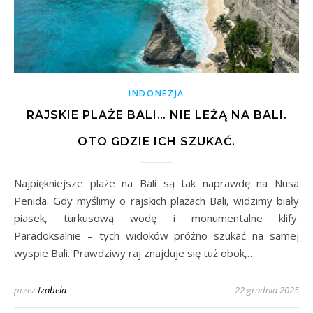
INDONEZJA
RAJSKIE PLAŻE BALI… NIE LEŻĄ NA BALI.
OTO GDZIE ICH SZUKAĆ.
Najpiękniejsze plaże na Bali są tak naprawdę na Nusa
Penida. Gdy myślimy o rajskich plażach Bali, widzimy biały
piasek, turkusową wodę i monumentalne klify.
Paradoksalnie – tych widoków próżno szukać na samej
wyspie Bali. Prawdziwy raj znajduje się tuż obok,…
przez
Izabela
22 grudnia 2025