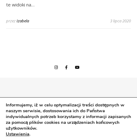
te widoki na…
przez
Izabela
3 lipca 2020
© 2020 Izabela w podróży
Informujemy, iż w celu optymalizacji treści dostępnych w
Wszelkie prawa zastrzeżone.
naszym serwisie, dostosowania ich do Państwa
izabelawpodrozy |
Bard Motyw przez
WP Royal
.
indywidualnych potrzeb korzystamy z informacji zapisanych
za pomocą plików cookies na urządzeniach końcowych
użytkowników.
Ustawienia
.
POWRÓT NA GÓRĘ