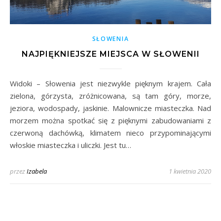
SŁOWENIA
NAJPIĘKNIEJSZE MIEJSCA W SŁOWENII
Widoki – Słowenia jest niezwykle pięknym krajem. Cała
zielona, górzysta, zróżnicowana, są tam góry, morze,
jeziora, wodospady, jaskinie. Malownicze miasteczka. Nad
morzem można spotkać się z pięknymi zabudowaniami z
czerwoną dachówką, klimatem nieco przypominającymi
włoskie miasteczka i uliczki. Jest tu…
przez
Izabela
1 kwietnia 2020