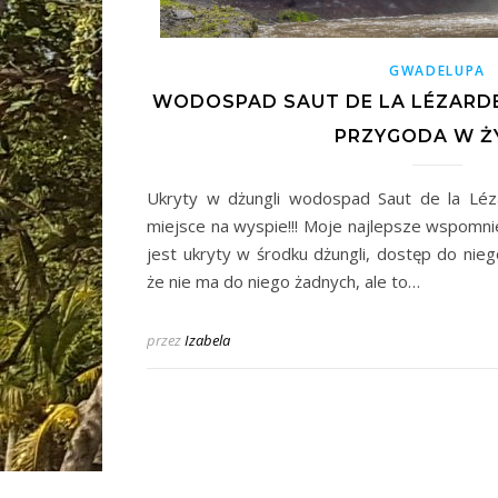
GWADELUPA
WODOSPAD SAUT DE LA LÉZARDE
PRZYGODA W Ż
Ukryty w dżungli wodospad Saut de la Léza
miejsce na wyspie!!! Moje najlepsze wspomn
jest ukryty w środku dżungli, dostęp do nieg
że nie ma do niego żadnych, ale to…
przez
Izabela