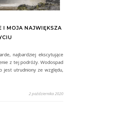
 I MOJA NAJWIĘKSZA
YCIU
rde, najbardziej ekscytujące
ienie z tej podróży. Wodospad
o jest utrudniony ze względu,
2 października 2020