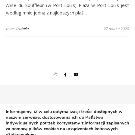
Anse du Souffleur (w Port-Louis) Plaża w Port-Louis jest
według mnie jedną z najlepszych plaż…
przez
Izabela
27 marca 2020
© 2020 Izabela w podróży
Informujemy, iż w celu optymalizacji treści dostępnych w
Wszelkie prawa zastrzeżone.
naszym serwisie, dostosowania ich do Państwa
izabelawpodrozy |
Bard Motyw przez
WP Royal
.
indywidualnych potrzeb korzystamy z informacji zapisanych
za pomocą plików cookies na urządzeniach końcowych
użytkowników.