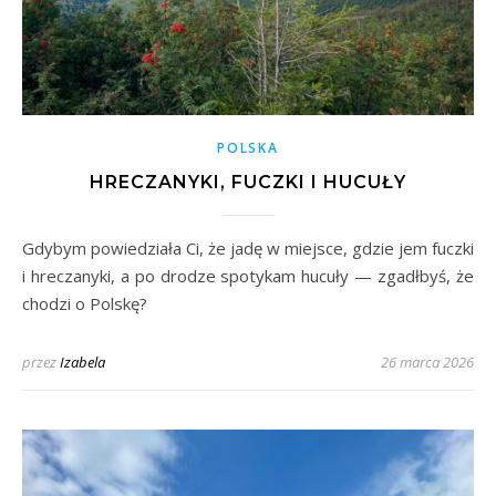
POLSKA
HRECZANYKI, FUCZKI I HUCUŁY
Gdybym powiedziała Ci, że jadę w miejsce, gdzie jem fuczki
i hreczanyki, a po drodze spotykam hucuły — zgadłbyś, że
chodzi o Polskę?
przez
Izabela
26 marca 2026