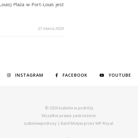
Louis) Plaża w Port-Louis jest
27 marca 2020
INSTAGRAM
FACEBOOK
YOUTUBE
© 2020 Izabela w podróży
Wszelkie prawa zastrzeżone.
izabelawpodrozy |
Bard Motyw przez
WP Royal
.