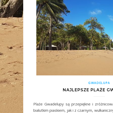
GWADELUPA
NAJLEPSZE PLAŻE G
Plaże Gwadelupy są przepiękne i zróżnicow
bialutkim piaskiem, jak i z czarnym, wulkani