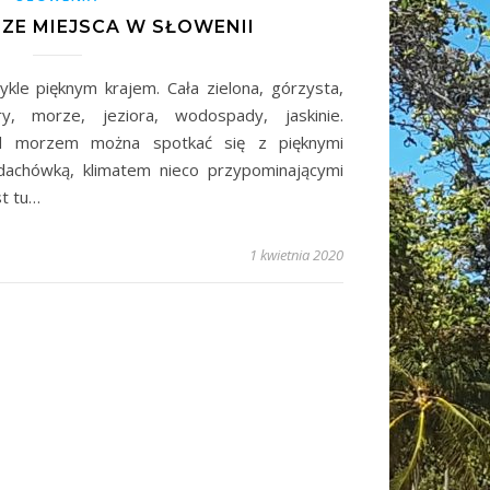
SZE MIEJSCA W SŁOWENII
ykle pięknym krajem. Cała zielona, górzysta,
, morze, jeziora, wodospady, jaskinie.
ad morzem można spotkać się z pięknymi
achówką, klimatem nieco przypominającymi
st tu…
1 kwietnia 2020