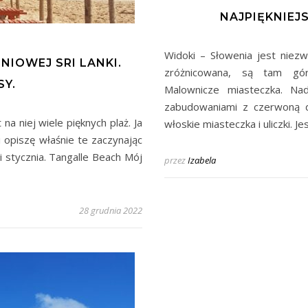
NAJPIĘKNIEJ
Widoki – Słowenia jest niezw
NIOWEJ SRI LANKI.
zróżnicowana, są tam góry
SY.
Malownicze miasteczka. N
zabudowaniami z czerwoną d
na niej wiele pięknych plaż. Ja
włoskie miasteczka i uliczki. Je
 opiszę właśnie te zaczynając
i stycznia. Tangalle Beach Mój
przez
Izabela
28 grudnia 2022