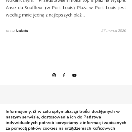
Anse du Souffleur (w Port-Louis) Plaża w Port-Louis jest
według mnie jedną z najlepszych plaż…
przez
Izabela
27 marca 2020
© 2020 Izabela w podróży
Informujemy, iż w celu optymalizacji treści dostępnych w
Wszelkie prawa zastrzeżone.
naszym serwisie, dostosowania ich do Państwa
izabelawpodrozy |
Bard Motyw przez
WP Royal
.
indywidualnych potrzeb korzystamy z informacji zapisanych
za pomocą plików cookies na urządzeniach końcowych