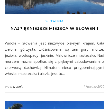
SŁOWENIA
NAJPIĘKNIEJSZE MIEJSCA W SŁOWENII
Widoki – Słowenia jest niezwykle pięknym krajem. Cała
zielona, górzysta, zróżnicowana, są tam góry, morze,
jeziora, wodospady, jaskinie. Malownicze miasteczka. Nad
morzem można spotkać się z pięknymi zabudowaniami z
czerwoną dachówką, klimatem nieco przypominającymi
włoskie miasteczka i uliczki. Jest tu…
przez
Izabela
1 kwietnia 2020