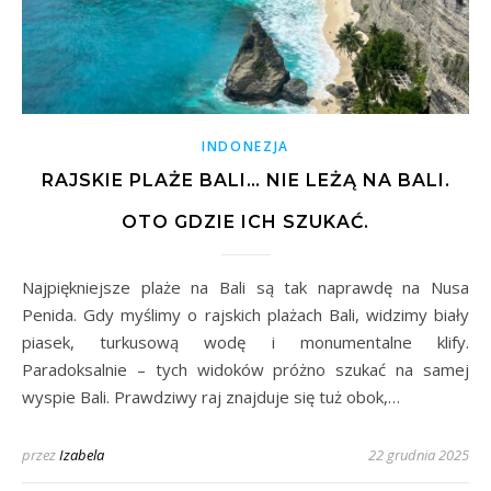
INDONEZJA
RAJSKIE PLAŻE BALI… NIE LEŻĄ NA BALI.
OTO GDZIE ICH SZUKAĆ.
Najpiękniejsze plaże na Bali są tak naprawdę na Nusa
Penida. Gdy myślimy o rajskich plażach Bali, widzimy biały
piasek, turkusową wodę i monumentalne klify.
Paradoksalnie – tych widoków próżno szukać na samej
wyspie Bali. Prawdziwy raj znajduje się tuż obok,…
przez
Izabela
22 grudnia 2025