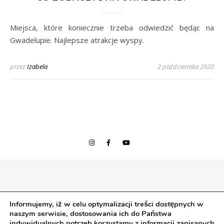
Miejsca, które koniecznie trzeba odwiedzić będąc na
Gwadelupie. Najlepsze atrakcje wyspy.
przez
Izabela
2 października 2020
© 2020 Izabela w podróży
Informujemy, iż w celu optymalizacji treści dostępnych w
Wszelkie prawa zastrzeżone.
naszym serwisie, dostosowania ich do Państwa
izabelawpodrozy |
Bard Motyw przez
WP Royal
.
indywidualnych potrzeb korzystamy z informacji zapisanych