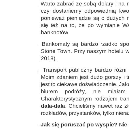
1.
Warto zabrać ze sobą dolary i na 
czy dostaniemy odpowiednią kwot
ponieważ pieniądze są o dużych n
się też na to, że po wymianie Wa
banknotów.
2.
Bankomaty są bardzo rzadko spot
Stone Town. Przy naszym hotelu w
2018).
3.
Transport publiczny bardzo różni 
Moim zdaniem jest dużo gorszy i t
jest to ciekawe doświadczenie. Jak
biurem podróży, nie miałam 
Charakterystycznym rodzajem tra
dala-dala
. Chcieliśmy nawet raz z
rozkładów, przystanków, tylko niera
4.
Jak się poruszać po wyspie?
Nie 