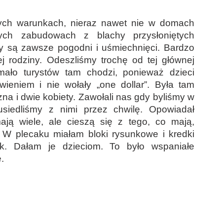
ych warunkach, nieraz nawet nie w domach
nych zabudowach z blachy przysłoniętych
 są zawsze pogodni i uśmiechnięci. Bardzo
 rodziny. Odeszliśmy trochę od tej głównej
mało turystów tam chodzi, ponieważ dzieci
ieniem i nie wołały „one dollar”. Była tam
zna i dwie kobiety. Zawołali nas gdy byliśmy w
 usiedliśmy z nimi przez chwilę. Opowiadał
ją wiele, ale cieszą się z tego, co mają,
 W plecaku miałam bloki rysunkowe i kredki
ek. Dałam je dzieciom. To było wspaniałe
.