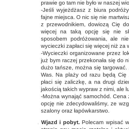
prawie go tam nie było w naszej wi
-Jeśli wyjeżdżasz z biura podróż
fajne miejsca. O nic się nie martwi
z przewodnikiem, dowiozą Cię do
więcej na taką opcję się nie 
sposobem podróżowania, ale nie
wycieczki zapłaci się więcej niż za
-Wycieczki organizowane przez loka
już bym raczej przekonała się do n
dużo tańsze, można się targować. Z
Was. Na plaży od razu będą Cię 
płaci się zaliczkę, a na drugi dz
jakością takich wypraw z nimi, ale l
-Można wynająć samochód. Cena za
opcję nie zdecydowaliśmy, ze wzg
szalony oraz łapówkarstwo.
5.
Wjazd i pobyt.
Polecam wpisać w