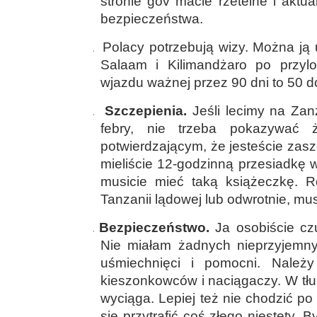
stronie gov macie rzetelne i aktu
bezpieczeństwa.
6.
Polacy potrzebują wizy. Można ją 
Salaam i Kilimandżaro po przylo
wjazdu ważnej przez 90 dni to 50 d
7.
Szczepienia.
Jeśli lecimy na Zanz
febry, nie trzeba pokazywać ż
potwierdzającym, że jesteście zaszc
mieliście 12-godzinną przesiadkę w
musicie mieć taką książeczkę. 
Tanzanii lądowej lub odwrotnie, mu
8.
Bezpieczeństwo.
Ja osobiście cz
Nie miałam żadnych nieprzyjemnyc
uśmiechnięci i pomocni. Nal
kieszonkowców i naciągaczy. W tłu
wyciąga. Lepiej też nie chodzić p
się przytrafić coś złego niestety.