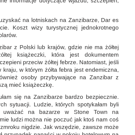
alne informacje dotyczące wjazdu, szczepień,
uzyskać na lotniskach na Zanzibarze, Dar es
cie. Koszt wizy turystycznej jednokrotnego
olarów.
ibar z Polski lub krajów, gdzie nie ma żółtej
ółtej książeczki, która jest dokumentem
zepieni przeciw żółtej febrze. Natomiast, jeśli
 kraju, w którym żółta febra jest endemiczna,
Również osoby przybywające na Zanzibar z
szą mieć książeczkę.
ułam się na Zanzibarze bardzo bezpiecznie.
h sytuacji. Ludzie, których spotykałam byli
eży uważać na bazarze w Stone Town na
mie ludzi można nie poczuć jak ktoś nam coś
o zmroku nigdzie. Jak wszędzie, zawsze może
 Był przypadek napaści w pokoju hotelowym na