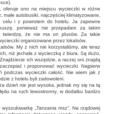
osce).
y, oferuje ono na miejscu wycieczki w różne
sz, małe autobusiki, najczęściej klimatyzowane,
 celu i z powrotem do hotelu. Ja zapewne
skuszę, ponieważ nie przepadam za takim
 twierdzę, że nie ma on plusów. Za takie
 wycieczki organizowane przez lokalsów.
lsów. My z nich nie korzystaliśmy, ale teraz
ich, niż jechała z wycieczką z biura. Są dużo,
najdziecie ich wszędzie, a raczej oni znajdą
zaczepiać i proponować wycieczki. Najpierw
ień podczas wycieczki całość. Nie wiem jak z
udzie z hotelu byli zadowoleni.
 dzień nie jest wysoka, jednak my się na tą
lędu na ruch lewostronny, w dodatku bardzo
 wyszukiwarkę „Tanzania msz”. Na rządowej