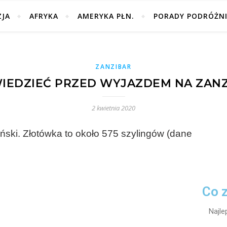
ZJA
AFRYKA
AMERYKA PŁN.
PORADY PODRÓŻN
ZANZIBAR
IEDZIEĆ PRZED WYJAZDEM NA ZAN
2 kwietnia 2020
ański. Złotówka to około 575 szylingów (dane
Co 
Najle