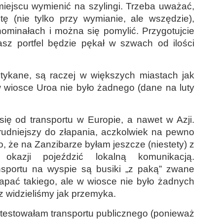
miejscu wymienić na szylingi. Trzeba uważać,
ę (nie tylko przy wymianie, ale wszędzie),
ominałach i można się pomylić. Przygotujcie
sz portfel będzie pękał w szwach od ilości
ykane, są raczej w większych miastach jak
 wiosce Uroa nie było żadnego (dane na luty
się od transportu w Europie, a nawet w Azji.
rudniejszy do złapania, aczkolwiek na pewno
o, że na Zanzibarze byłam jeszcze (niestety) z
okazji pojeździć lokalną komunikacją.
nsportu na wyspie są busiki „z paką” zwane
łapać takiego, ale w wiosce nie było żadnych
z widzieliśmy jak przemyka.
testowałam transportu publicznego (ponieważ