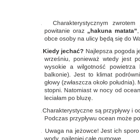
1.
Charakterystycznym zwrotem
powitanie oraz
„hakuna matata”
,
obce osoby na ulicy będą się do W
2.
Kiedy jechać?
Najlepsza pogoda jes
wrześniu, ponieważ wtedy jest p
wysokie a wilgotność powietrza
balkonie). Jest to klimat podrów
głowy (zwłaszcza około południa).
stopni. Natomiast w nocy od oceanu
leciałam po bluzę.
3.
Charakterystyczne są przypływy i o
Podczas przypływu ocean może poc
4.
Uwaga na jeżowce! Jest ich sporo
wody, najlepiej całe gumowe.