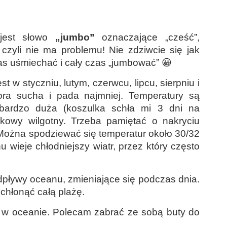
 jest słowo
„jumbo”
oznaczające „cześć”,
 czyli nie ma problemu! Nie zdziwcie się jak
as uśmiechać i cały czas „jumbować” 😀
t w styczniu, lutym, czerwcu, lipcu, sierpniu i
ora sucha i pada najmniej. Temperatury są
 bardzo duża (koszulka schła mi 3 dni na
nikowy wilgotny. Trzeba pamiętać o nakryciu
 Można spodziewać się temperatur około 30/32
 wieje chłodniejszy wiatr, przez który często
dpływy oceanu, zmieniające się podczas dnia.
hłonąć całą plażę.
 w oceanie. Polecam zabrać ze sobą buty do