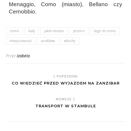
Menaggio, Como (miasto), Bellano czy
Cernobbio.
como
italy
jakie miasto
jezioro
lago di como
miejscowosci
urokliwe
wlochy
Przez
Izabela
POPRZEDNI
CO WIEDZIEĆ PRZED WYJAZDEM NA ZANZIBAR
NOWSZE
TRANSPORT W STAMBULE