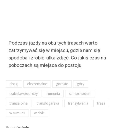
Podczas jazdy na obu tych trasach warto
zatrzymywać się w miejscu, gdzie nam się
spodoba i zrobić kilka zdjęć. Co jakiś czas na
poboczach są miejsca do postoju.
drogi
ekstremalne
gorskie
góry
izabelawpodróży
rumunia
samochodem
transalpina
transfogarska
transylwania
trasa
w rumunii
widoki
Przez
Izabela